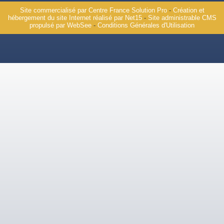
Site commercialisé par Centre France Solution Pro
-
Création et
hébergement du site Internet réalisé par Net15
-
Site administrable CMS
propulsé par WebSee
-
Conditions Générales d'Utilisation