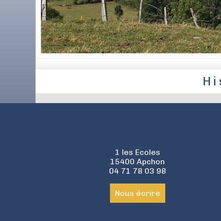
Hi
1 les Ecoles
15400 Apchon
04 71 78 03 98
Nous écrire