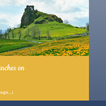
arches en
ge,...)